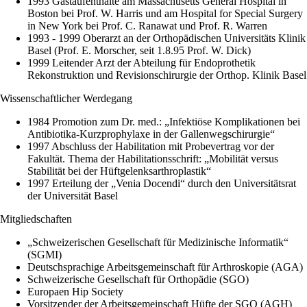
1993 Gastaufenthalte am Massachusetts General Hospital in
Boston bei Prof. W. Harris und am Hospital for Special Surgery
in New York bei Prof. C. Ranawat und Prof. R. Warren
1993 - 1999 Oberarzt an der Orthopädischen Universitäts Klinik
Basel (Prof. E. Morscher, seit 1.8.95 Prof. W. Dick)
1999 Leitender Arzt der Abteilung für Endoprothetik
Rekonstruktion und Revisionschirurgie der Orthop. Klinik Basel
Wissenschaftlicher Werdegang
1984 Promotion zum Dr. med.: „Infektiöse Komplikationen bei
Antibiotika-Kurzprophylaxe in der Gallenwegschirurgie“
1997 Abschluss der Habilitation mit Probevertrag vor der
Fakultät. Thema der Habilitationsschrift: „Mobilität versus
Stabilität bei der Hüftgelenksarthroplastik“
1997 Erteilung der „Venia Docendi“ durch den Universitätsrat
der Universität Basel
Mitgliedschaften
„Schweizerischen Gesellschaft für Medizinische Informatik“
(SGMI)
Deutschsprachige Arbeitsgemeinschaft für Arthroskopie (AGA)
Schweizerische Gesellschaft für Orthopädie (SGO)
Europaen Hip Society
Vorsitzender der Arbeitsgemeinschaft Hüfte der SGO (AGH)