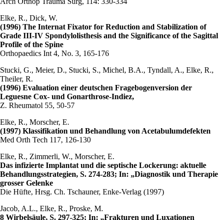
Arch Orthop Trauma Surg, 114: 330-334
Elke, R., Dick, W.
(1996) The Internat Fixator for Reduction and Stabilization of
Grade III-IV Spondylolisthesis and the Significance of the Sagittal
Profile of the Spine
Orthopaedics Int 4, No. 3, 165-176
Stucki, G., Meier, D., Stucki, S., Michel, B.A., Tyndall, A., Elke, R.,
Theiler, R.
(1996) Evaluation einer deutschen Fragebogenversion der
Leguesne Cox- und Gonarthrose-Indiez,
Z. Rheumatol 55, 50-57
Elke, R., Morscher, E.
(1997) Klassifikation und Behandlung von Acetabulumdefekten
Med Orth Tech 117, 126-130
Elke, R., Zimmerli, W., Morscher, E.
Das infizierte Implantat und die septische Lockerung: aktuelle
Behandlungsstrategien, S. 274-283; In: „Diagnostik und Therapie
grosser Gelenke
Die Hüfte, Hrsg. Ch. Tschauner, Enke-Verlag (1997)
Jacob, A.L., Elke, R., Proske, M.
8 Wirbelsäule, S. 297-325; In: „Frakturen und Luxationen