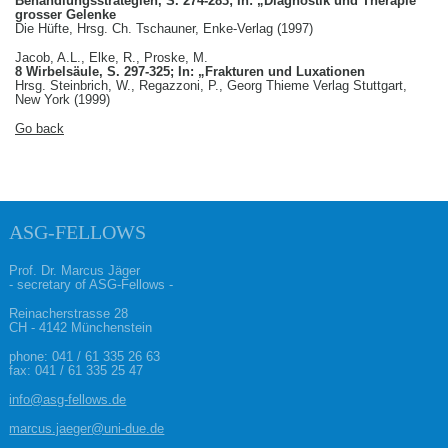
Behandlungsstrategien, S. 274-283; In: „Diagnostik und Therapie
grosser Gelenke
Die Hüfte, Hrsg. Ch. Tschauner, Enke-Verlag (1997)
Jacob, A.L., Elke, R., Proske, M.
8 Wirbelsäule, S. 297-325; In: „Frakturen und Luxationen
Hrsg. Steinbrich, W., Regazzoni, P., Georg Thieme Verlag Stuttgart,
New York (1999)
Go back
ASG-FELLOWS
Prof. Dr. Marcus Jäger
- secretary of ASG-Fellows -
Reinacherstrasse 28
CH - 4142 Münchenstein
phone:
041 / 61 335 26 63
fax: 041 / 61 335 25 47
info@asg-fellows.de
marcus.jaeger@uni-due.de