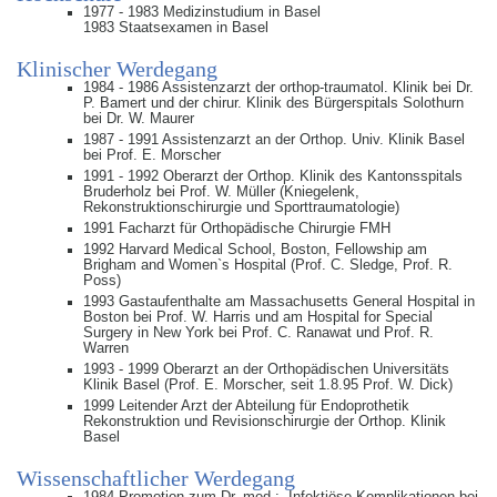
1977 - 1983 Medizinstudium in Basel
1983 Staatsexamen in Basel
Klinischer Werdegang
1984 - 1986 Assistenzarzt der orthop-traumatol. Klinik bei Dr.
P. Bamert und der chirur. Klinik des Bürgerspitals Solothurn
bei Dr. W. Maurer
1987 - 1991 Assistenzarzt an der Orthop. Univ. Klinik Basel
bei Prof. E. Morscher
1991 - 1992 Oberarzt der Orthop. Klinik des Kantonsspitals
Bruderholz bei Prof. W. Müller (Kniegelenk,
Rekonstruktionschirurgie und Sporttraumatologie)
1991 Facharzt für Orthopädische Chirurgie FMH
1992 Harvard Medical School, Boston, Fellowship am
Brigham and Women`s Hospital (Prof. C. Sledge, Prof. R.
Poss)
1993 Gastaufenthalte am Massachusetts General Hospital in
Boston bei Prof. W. Harris und am Hospital for Special
Surgery in New York bei Prof. C. Ranawat und Prof. R.
Warren
1993 - 1999 Oberarzt an der Orthopädischen Universitäts
Klinik Basel (Prof. E. Morscher, seit 1.8.95 Prof. W. Dick)
1999 Leitender Arzt der Abteilung für Endoprothetik
Rekonstruktion und Revisionschirurgie der Orthop. Klinik
Basel
Wissenschaftlicher Werdegang
1984 Promotion zum Dr. med.: „Infektiöse Komplikationen bei