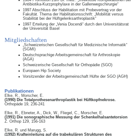
Antibiotika-Kurzprophylaxe in der Gallenwegschirurgie“
1997 Abschluss der Habilitation mit Probevertrag vor der
Fakultät. Thema der Habilitationsschrift: „Mobilität versus
Stabilität bei der Hüftgelenksarthroplastik“
1997 Erteilung der „Venia Docendi“ durch den Universitätsrat
der Universität Basel
Mitgliedschaften
„Schweizerischen Gesellschaft für Medizinische Informatik“
(SGMI)
Deutschsprachige Arbeitsgemeinschaft für Arthroskopie
(AGA)
Schweizerische Gesellschaft für Orthopädie (SGO)
Europaen Hip Society
Vorsitzender der Arbeitsgemeinschaft Hüfte der SGO (AGH)
Publikationen
Elke, R., Morscher, E.
(1990) Die Totalprothesenarthroplastik bei Hüftkopfnekrose.
Orthopäde 19, 236-241
Elke, R., Ebneter, A., Dick, W., Fliegel, C., Morscher, E.
(1991) Die sonographische Messung der Schenkelhalsantetorsion
Z. Orthop 129, 156-163
Elke, R. und Marugg, S.
(1992) Krafteinleitung auf die trabekulären Strukturen des