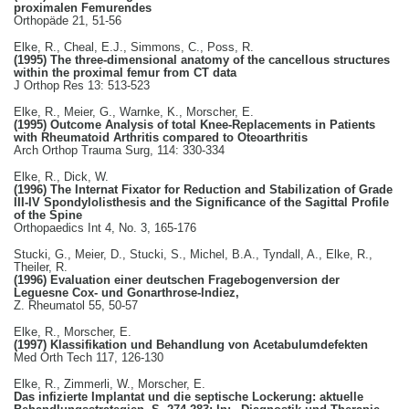
proximalen Femurendes
Orthopäde 21, 51-56
Elke, R., Cheal, E.J., Simmons, C., Poss, R.
(1995) The three-dimensional anatomy of the cancellous structures
within the proximal femur from CT data
J Orthop Res 13: 513-523
Elke, R., Meier, G., Warnke, K., Morscher, E.
(1995) Outcome Analysis of total Knee-Replacements in Patients
with Rheumatoid Arthritis compared to Oteoarthritis
Arch Orthop Trauma Surg, 114: 330-334
Elke, R., Dick, W.
(1996) The Internat Fixator for Reduction and Stabilization of Grade
III-IV Spondylolisthesis and the Significance of the Sagittal Profile
of the Spine
Orthopaedics Int 4, No. 3, 165-176
Stucki, G., Meier, D., Stucki, S., Michel, B.A., Tyndall, A., Elke, R.,
Theiler, R.
(1996) Evaluation einer deutschen Fragebogenversion der
Leguesne Cox- und Gonarthrose-Indiez,
Z. Rheumatol 55, 50-57
Elke, R., Morscher, E.
(1997) Klassifikation und Behandlung von Acetabulumdefekten
Med Orth Tech 117, 126-130
Elke, R., Zimmerli, W., Morscher, E.
Das infizierte Implantat und die septische Lockerung: aktuelle