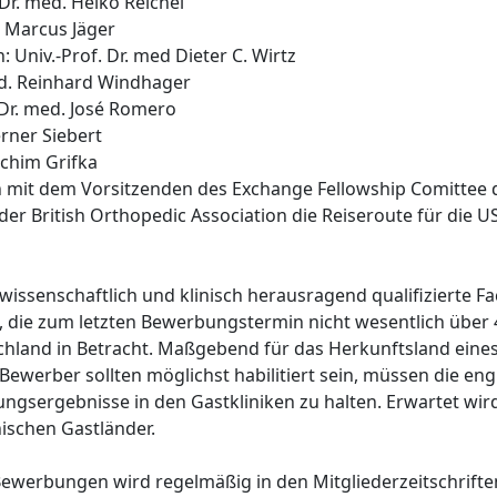
Dr. med. Heiko Reichel
. Marcus Jäger
 Univ.-Prof. Dr. med Dieter C. Wirtz
med. Reinhard Windhager
 Dr. med. José Romero
rner Siebert
achim Grifka
n mit dem Vorsitzenden des Exchange Fellowship Comittee 
er British Orthopedic Association die Reiseroute für die 
issenschaftlich und klinisch herausragend qualifizierte F
, die zum letzten Bewerbungstermin nicht wesentlich über 40
hland in Betracht. Maßgebend für das Herkunftsland eines
e Bewerber sollten möglichst habilitiert sein, müssen die e
ungsergebnisse in den Gastkliniken zu halten. Erwartet wi
ischen Gastländer.
ewerbungen wird regelmäßig in den Mitgliederzeitschrifte