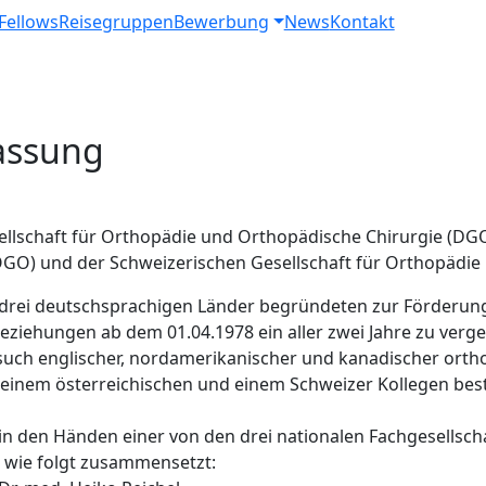
Fellows
Reisegruppen
Bewerbung
News
Kontakt
pringen
Fassung
llschaft für Orthopädie und Orthopädische Chirurgie (DGOO
GO) und der Schweizerischen Gesellschaft für Orthopädie 
 drei deutschsprachigen Länder begründeten zur Förderu
eziehungen ab dem 01.04.1978 ein aller zwei Jahre zu ver
h englischer, nordamerikanischer und kanadischer orthop
, einem österreichischen und einem Schweizer Kollegen bes
 in den Händen einer von den drei nationalen Fachgesellsch
t wie folgt zusammensetzt: