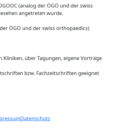
er DGOOC (analog der ÖGO und der swiss
rgesehen angetreten wurde.
 der ÖGO und der swiss orthopaedics)
 Kliniken, über Tagungen, eigene Vorträge
tschriften bzw. Fachzeitschriften geeignet
vigation überspringen
pressum
Datenschutz