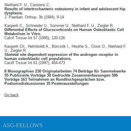
Niethard F. U., Carstens C.
Results of intertrochanteric osteotomy in infant and adolescent hip
dysplasia.
J. Paediatr. Orthop. 3b (1994), 9-14
Kasperk C., Schneider U., Sommer U., Niethard F. U., Ziegler R.
Differential Effects of Glucocorticoids on Human Osteoblastic Cell
Metabolism In Vitro.
Calcif Tissue Int 57 (1995), 120-126
Kasperk Ch., Helmboldt A., Börcsök I., Heuthe S., Cloos O., Niethard F.
U., Ziegler R.
Skeletal site dependent expression of the androgen receptor in
human osteoblastic cell populations.
Cacilf Tissue Int 61 (1997), 464-473
8 Monographien 230 Originalarbeiten 74 Beiträge für Sammelwerke
55 Publizierte Vorträge 38 Gedruckte Zusammenfassungen 586
Vorträge 163 Teilnahmen an Rundtischgesprächen bzw.
Podiumsdiskussionen 35 Posterausstellungen
Go back
ASG-FELLOWS