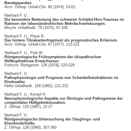
Bandapparates.
Arch. Orthop. Unfall-Chir. 80 (1974), 53-61
Niethard F. U.
Die besondere Bedeutung des schweren Schädel-Hirn-Traumas im
Rahmen der lebensbedrohlichen Mehrfachverletzungen.
Mrschr. Unfallheilk. 78 (1975), 97-109
Niethard F. U., Plaue R.
Das hintere Tibiakantenfragment als prognostisches Kriterium.
Arch. Orthop. Unfall-Chir. 87 (1977), 213-221
Niethard F. U., Puhl W.
Röntgenologische Frühsymptome der idiopathischen
Hüftkopfnekrose Erwachsener.
Fortschr. Röntgenstr. 128 (1978), 525-529
Niethard F. U.
Pathophysiologie und Prognose von Schenkelhalsfrakturen im
Kindesalter.
Hefte Unfallheilk. 158 (1982), 221-232
Niethard F. U., Kempf H.
Neurophysiologische Aspekte zur Ätiologie und Pathogenese der
congenitalen Hüftgelenksluxation.
Z. Orthop. 125 (1987), 22-27
Niethard F. U.
Röntgenologische Untersuchung der Säuglings- und
Kleinkinderhüfte.
Z. Orthop. 128 (1990), 357-360