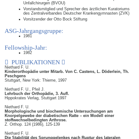
Unfallchirurgen (BVOU)
Vorstandsmitglied und Sprecher des ärztlichen Kuratoriums
des Zentralverbandes Deutscher Krankengymnasten (ZVK)
Vorsitzender der Otto Bock Stiftung
ASG-Jahrgangsgruppe:
1981
Fellowship-Jahr:
1982
PUBLIKATIONEN
Niethard F. U.
Kinderorthopädie unter Mitarb. Von C. Castens, L. Döderlein, Th.
Peschgens
Stuttgart, New York: Thieme, 1997
Niethard F. U., Pfeil J.
Lehrbuch der Orthopädie, 3. Aufl.
Hippokrates Verlag, Stuttgart 1997
Niethard F. U.
Morphologische und biochemische Untersuchungen am
Knorpelgewebe der diabetischen Ratte – ein Modell einer
stoffwechselbedingten Arthrose.
Z. Orthop. 124 (1986), 125-139
Niethard F. U.
Die Stabilität des Sprunggelenkes nach Ruptur des lateralen