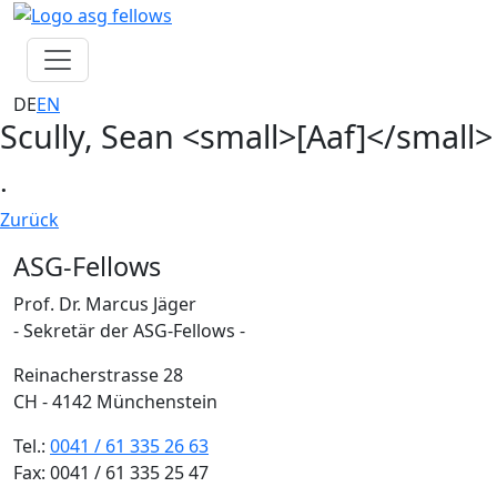
Navigation überspringen
DE
EN
Scully, Sean <small>[Aaf]</small>
.
Zurück
ASG-Fellows
Prof. Dr. Marcus Jäger
- Sekretär der ASG-Fellows -
Reinacherstrasse 28
CH - 4142 Münchenstein
Tel.:
0041 / 61 335 26 63
Fax: 0041 / 61 335 25 47