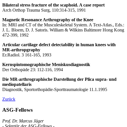
Bilateral stress fracture of the scaphoid. A case report
Arch Orthop Trauma Surg, 110:314-315, 1991
Magnetic Resonance Arthrography of the Knee
In: MRI and CT of the Musculeskeletal System. A Text-Atlas., Eds.:
J. L. Bloem, D. J. Satoris. William & Wilkins Baltimore Hong Kong
472-399, 1992
Articular cartilage defect detectability in human knees with
MR-arthropgraphy
Er.Radiol. 3 161-165, 1993
Kernspintomographische Meniskusdiagnostik
Der Orthopäde 23: 112-116, 1994
Die MR-arthrographische Darstellung der Plica supra- und
mediopatellaris
Diagnostik, Sportorthopädie-Sporttraumatologie 11.1.1995
Zurück
ASG-Fellows
Prof. Dr. Marcus Jäger
- Sekretär der ASG-Fellows -