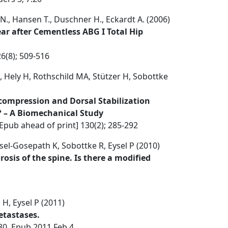
N., Hansen T., Duschner H., Eckardt A. (2006)
ar after Cementless ABG I Total Hip
6(8); 509-516
, Hely H, Rothschild MA, Stützer H, Sobottke
ompression and Dorsal Stabilization
? – A Biomechanical Study
pub ahead of print] 130(2); 285-292
sel-Gosepath K, Sobottke R, Eysel P (2010)
sis of the spine. Is there a modified
H, Eysel P (2011)
etastases.
-80. Epub 2011 Feb 4