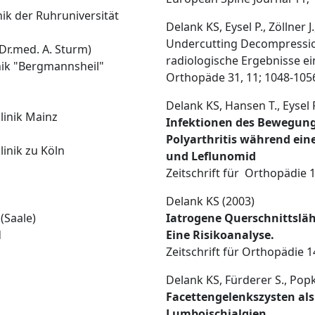
nik der Ruhruniversität
Delank KS, Eysel P., Zöllner J
Undercutting Decompressio
 Dr.med. A. Sturm)
radiologische Ergebnisse ei
inik "Bergmannsheil"
Orthopäde 31, 11; 1048-105
Delank KS, Hansen T., Eysel P
klinik Mainz
Infektionen des Bewegung
Polyarthritis während ei
inik zu Köln
und Leflunomid
Zeitschrift für Orthopädie 
Delank KS (2003)
 (Saale)
Iatrogene Querschnittslä
d
Eine Risikoanalyse.
Zeitschrift für Orthopädie 1
Delank KS, Fürderer S., Popke
Facettengelenkszysten als 
Lumboischialgien