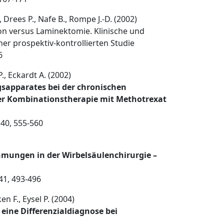
., Drees P., Nafe B., Rompe J.-D. (2002)
n versus Laminektomie. Klinische und
ner prospektiv-kontrollierten Studie
6
., Eckardt A. (2002)
sapparates bei der chronischen
ner Kombinationstherapie mit Methotrexat
140, 555-560
hmungen in der Wirbelsäulenchirurgie –
41, 493-496
n F., Eysel P. (2004)
eine Differenzialdiagnose bei