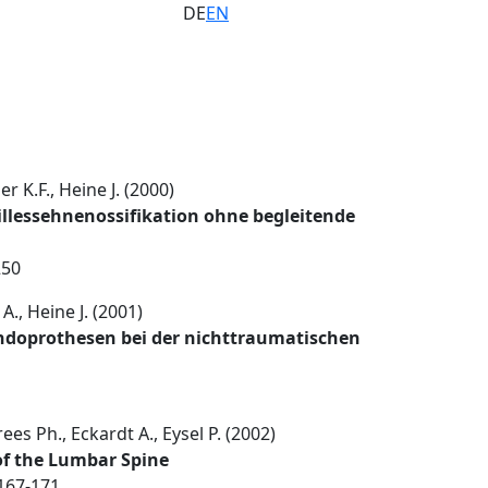
DE
EN
r K.F., Heine J. (2000)
illessehnenossifikation ohne begleitende
250
A., Heine J. (2001)
Endoprothesen bei der nichttraumatischen
es Ph., Eckardt A., Eysel P. (2002)
f the Lumbar Spine
 167-171