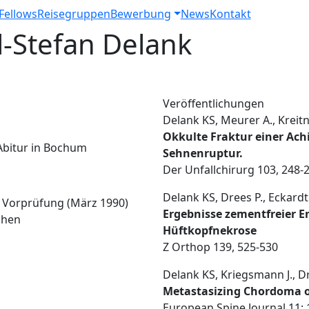
Fellows
Reisegruppen
Bewerbung
News
Kontakt
pringen
l-Stefan Delank
Veröffentlichungen
Delank KS, Meurer A., Kreitne
Okkulte Fraktur einer Ach
Abitur in Bochum
Sehnenruptur.
Der Unfallchirurg 103, 248-
Delank KS, Drees P., Eckardt 
he Vorprüfung (März 1990)
Ergebnisse zementfreier 
chen
Hüftkopfnekrose
Z Orthop 139, 525-530
Delank KS, Kriegsmann J., Dre
Metastasizing Chordoma o
European Spine Journal 11;