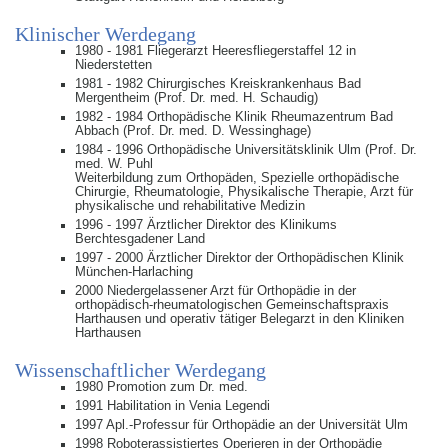
Klinischer Werdegang
1980 - 1981 Fliegerarzt Heeresfliegerstaffel 12 in
Niederstetten
1981 - 1982 Chirurgisches Kreiskrankenhaus Bad
Mergentheim (Prof. Dr. med. H. Schaudig)
1982 - 1984 Orthopädische Klinik Rheumazentrum Bad
Abbach (Prof. Dr. med. D. Wessinghage)
1984 - 1996 Orthopädische Universitätsklinik Ulm (Prof. Dr.
med. W. Puhl
Weiterbildung zum Orthopäden, Spezielle orthopädische
Chirurgie, Rheumatologie, Physikalische Therapie, Arzt für
physikalische und rehabilitative Medizin
1996 - 1997 Ärztlicher Direktor des Klinikums
Berchtesgadener Land
1997 - 2000 Ärztlicher Direktor der Orthopädischen Klinik
München-Harlaching
2000 Niedergelassener Arzt für Orthopädie in der
orthopädisch-rheumatologischen Gemeinschaftspraxis
Harthausen und operativ tätiger Belegarzt in den Kliniken
Harthausen
Wissenschaftlicher Werdegang
1980 Promotion zum Dr. med.
1991 Habilitation in Venia Legendi
1997 Apl.-Professur für Orthopädie an der Universität Ulm
1998 Roboterassistiertes Operieren in der Orthopädie