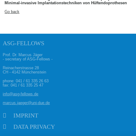
Minimal-invasive Implantationstechniken von Hüftendoprothesen
Go back
ASG-FELLOWS
Prof. Dr. Marcus Jäger
- secretary of ASG-Fellows -
Reinacherstrasse 28
CH - 4142 Münchenstein
phone:
041 / 61 335 26 63
fax: 041 / 61 335 25 47
info@asg-fellows.de
marcus.jaeger@uni-due.de
Skip navigation
IMPRINT
DATA PRIVACY