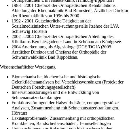
Orthopädischen Universitäts-klinik Hamburg-Eppendorf
1988 - 2001 Chefarzt der Orthopädischen Rehabilitations-
Abteilung der Rheumaklinik Bad Bramstedt, Ärztlicher Direktor
der Rheumaklinik von 1996 bis 2000
1992 - 2001 Gutachterliche Tätigkeit an der
Sozialmedizinischen Unter-suchungsstelle Itzehoe der LVA
Schleswig-Holstein
2002 - 2004 Chefarzt der Orthopädischen Abteilung des
Klinikums Berchtesgadener Land in Schönau am Königssee.
2004 Anerkennung als Algesiologe (DGS/DGfA)2005
Ärztlicher Direktor und Chefarzt der Orthopädie der
Schwarzwaldklinik Bad Rippoldsau.
Wissenschaftlicher Werdegang
Biomechanische, biochemische und histologische
Gelenkflächenanalysen bei Verschleissvorgängen (Projekt der
Deutschen Forschungsgesellschaft)
Innervationsstörungen und die Entwicklung von
Sehnenansatzerkrankungen
Funktionsstörungen der Halswirbelsäule, computergestütze
Analysen, Zusammenhang mit Sehnenansatzerkrankungen,
Hörsturz
Laxitätsproblematik, Zusammenhang mit orthopädischen
Krankheiten, Bandscheibenschäden, Tennisellenbogen
Untersuchungen zur Belastung von Festmachern in den