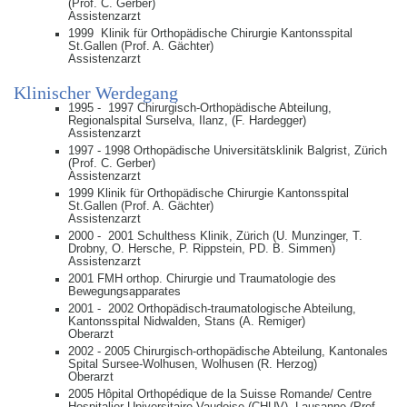
(Prof. C. Gerber)
Assistenzarzt
1999 Klinik für Orthopädische Chirurgie Kantonsspital
St.Gallen (Prof. A. Gächter)
Assistenzarzt
Klinischer Werdegang
1995 - 1997 Chirurgisch-Orthopädische Abteilung,
Regionalspital Surselva, Ilanz, (F. Hardegger)
Assistenzarzt
1997 - 1998 Orthopädische Universitätsklinik Balgrist, Zürich
(Prof. C. Gerber)
Assistenzarzt
1999 Klinik für Orthopädische Chirurgie Kantonsspital
St.Gallen (Prof. A. Gächter)
Assistenzarzt
2000 - 2001 Schulthess Klinik, Zürich (U. Munzinger, T.
Drobny, O. Hersche, P. Rippstein, PD. B. Simmen)
Assistenzarzt
2001 FMH orthop. Chirurgie und Traumatologie des
Bewegungsapparates
2001 - 2002 Orthopädisch-traumatologische Abteilung,
Kantonsspital Nidwalden, Stans (A. Remiger)
Oberarzt
2002 - 2005 Chirurgisch-orthopädische Abteilung, Kantonales
Spital Sursee-Wolhusen, Wolhusen (R. Herzog)
Oberarzt
2005 Hôpital Orthopédique de la Suisse Romande/ Centre
Hospitalier Universitaire Vaudoise (CHUV), Lausanne (Prof.