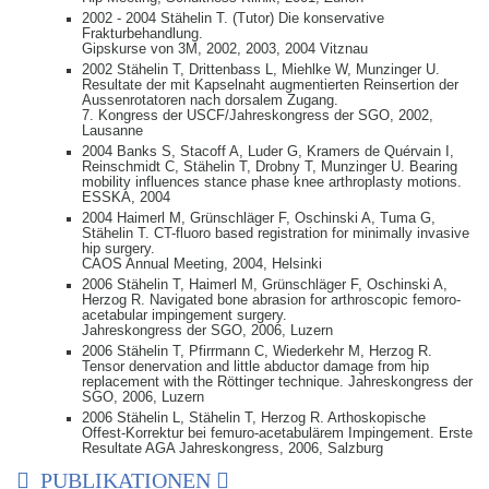
2002 - 2004 Stähelin T. (Tutor) Die konservative
Frakturbehandlung.
Gipskurse von 3M, 2002, 2003, 2004 Vitznau
2002 Stähelin T, Drittenbass L, Miehlke W, Munzinger U.
Resultate der mit Kapselnaht augmentierten Reinsertion der
Aussenrotatoren nach dorsalem Zugang.
7. Kongress der USCF/Jahreskongress der SGO, 2002,
Lausanne
2004 Banks S, Stacoff A, Luder G, Kramers de Quérvain I,
Reinschmidt C, Stähelin T, Drobny T, Munzinger U. Bearing
mobility influences stance phase knee arthroplasty motions.
ESSKA, 2004
2004 Haimerl M, Grünschläger F, Oschinski A, Tuma G,
Stähelin T. CT-fluoro based registration for minimally invasive
hip surgery.
CAOS Annual Meeting, 2004, Helsinki
2006 Stähelin T, Haimerl M, Grünschläger F, Oschinski A,
Herzog R. Navigated bone abrasion for arthroscopic femoro-
acetabular impingement surgery.
Jahreskongress der SGO, 2006, Luzern
2006 Stähelin T, Pfirrmann C, Wiederkehr M, Herzog R.
Tensor denervation and little abductor damage from hip
replacement with the Röttinger technique. Jahreskongress der
SGO, 2006, Luzern
2006 Stähelin L, Stähelin T, Herzog R. Arthoskopische
Offest-Korrektur bei femuro-acetabulärem Impingement. Erste
Resultate AGA Jahreskongress, 2006, Salzburg
PUBLIKATIONEN