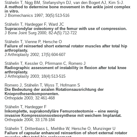
Stähelin T, Nigg BM, Stefanyshyn DJ, van den Bogert AJ, Kim S-J.
A method to determine bone movement in the ankle joint complex
in vitro.
J Biomechanics 1997; 30(5):513-516
Stähelin T, Hardegger F, Ward JC
Supracondylar osteotomy of the femur with use of compression.
J Bone Joint Surg 2000; 82-A(5):712-722
Stähelin T, Vienne P, Hersche O
Failure of reinserted short external rotator muscles after total hip
arthroplasty.
J Arthroplasty 2002; 17(5):604-607
Stähelin T, Kessler O, Pfirrmann C, Romero J
Radiographic assessment of instability in flexion after total knee
arthroplasty.
J Arthroplasty 2003; 18(4):513-515
Romero J, Stähelin T, Wyss T, Hofmann S
Die Bedeutung der axialen Rotationsausrichtung der
Knieprothesenkomponenten.
Orthopäde 2003; 32:461-468
Stähelin T, Hardegger F
Inkomplette, suprakondyläre Femurosteotomie – eine wenig
invasive Kompressionsosteosynthese mit weichem Implantat.
Orthopäde 2004; 33:178-184
Stähelin T, Drittenbass L, Miehlke W, Hersche O, Munzinger U
Failure of capsular enhanced reinsertion of short external rotator