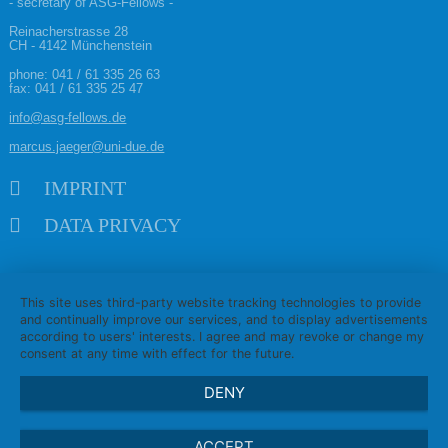
- secretary of ASG-Fellows -
Reinacherstrasse 28
CH - 4142 Münchenstein
phone:
041 / 61 335 26 63
fax: 041 / 61 335 25 47
info@asg-fellows.de
marcus.jaeger@uni-due.de
Skip navigation
IMPRINT
DATA PRIVACY
This site uses third-party website tracking technologies to provide
and continually improve our services, and to display advertisements
according to users' interests. I agree and may revoke or change my
consent at any time with effect for the future.
DENY
ACCEPT