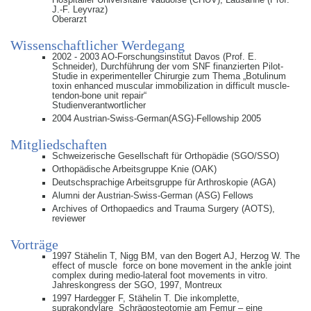
J.-F. Leyvraz)
Oberarzt
Wissenschaftlicher Werdegang
2002 - 2003 AO-Forschungsinstitut Davos (Prof. E.
Schneider), Durchführung der vom SNF finanzierten Pilot-
Studie in experimenteller Chirurgie zum Thema „Botulinum
toxin enhanced muscular immobilization in difficult muscle-
tendon-bone unit repair“
Studienverantwortlicher
2004 Austrian-Swiss-German(ASG)-Fellowship 2005
Mitgliedschaften
Schweizerische Gesellschaft für Orthopädie (SGO/SSO)
Orthopädische Arbeitsgruppe Knie (OAK)
Deutschsprachige Arbeitsgruppe für Arthroskopie (AGA)
Alumni der Austrian-Swiss-German (ASG) Fellows
Archives of Orthopaedics and Trauma Surgery (AOTS),
reviewer
Vorträge
1997 Stähelin T, Nigg BM, van den Bogert AJ, Herzog W. The
effect of muscle force on bone movement in the ankle joint
complex during medio-lateral foot movements in vitro.
Jahreskongress der SGO, 1997, Montreux
1997 Hardegger F, Stähelin T. Die inkomplette,
suprakondylare Schrägosteotomie am Femur – eine