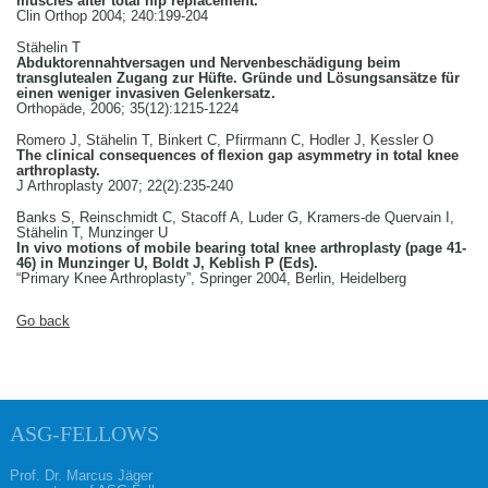
muscles after total hip replacement.
Clin Orthop 2004; 240:199-204
Stähelin T
Abduktorennahtversagen und Nervenbeschädigung beim
transglutealen Zugang zur Hüfte. Gründe und Lösungsansätze für
einen weniger invasiven Gelenkersatz.
Orthopäde, 2006; 35(12):1215-1224
Romero J, Stähelin T, Binkert C, Pfirrmann C, Hodler J, Kessler O
The clinical consequences of flexion gap asymmetry in total knee
arthroplasty.
J Arthroplasty 2007; 22(2):235-240
Banks S, Reinschmidt C, Stacoff A, Luder G, Kramers-de Quervain I,
Stähelin T, Munzinger U
In vivo motions of mobile bearing total knee arthroplasty (page 41-
46) in Munzinger U, Boldt J, Keblish P (Eds).
“Primary Knee Arthroplasty”, Springer 2004, Berlin, Heidelberg
Go back
ASG-FELLOWS
Prof. Dr. Marcus Jäger