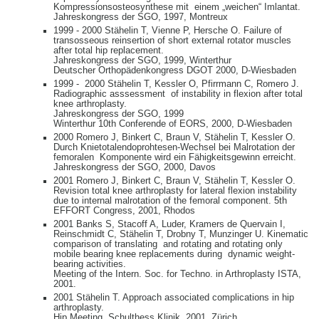
Kompressionsosteosynthese mit einem „weichen“ Imlantat.
Jahreskongress der SGO, 1997, Montreux
1999 - 2000 Stähelin T, Vienne P, Hersche O. Failure of
transosseous reinsertion of short external rotator muscles
after total hip replacement.
Jahreskongress der SGO, 1999, Winterthur
Deutscher Orthopädenkongress DGOT 2000, D-Wiesbaden
1999 - 2000 Stähelin T, Kessler O, Pfirrmann C, Romero J.
Radiographic asssessment of instability in flexion after total
knee arthroplasty.
Jahreskongress der SGO, 1999
Winterthur 10th Conferende of EORS, 2000, D-Wiesbaden
2000 Romero J, Binkert C, Braun V, Stähelin T, Kessler O.
Durch Knietotalendoprohtesen-Wechsel bei Malrotation der
femoralen Komponente wird ein Fähigkeitsgewinn erreicht.
Jahreskongress der SGO, 2000, Davos
2001 Romero J, Binkert C, Braun V, Stähelin T, Kessler O.
Revision total knee arthroplasty for lateral flexion instability
due to internal malrotation of the femoral component. 5th
EFFORT Congress, 2001, Rhodos
2001 Banks S, Stacoff A, Luder, Kramers de Quervain I,
Reinschmidt C, Stähelin T, Drobny T, Munzinger U. Kinematic
comparison of translating and rotating and rotating only
mobile bearing knee replacements during dynamic weight-
bearing activities.
Meeting of the Intern. Soc. for Techno. in Arthroplasty ISTA,
2001.
2001 Stähelin T. Approach associated complications in hip
arthroplasty.
Hip Meeting, Schulthess Klinik, 2001, Zürich